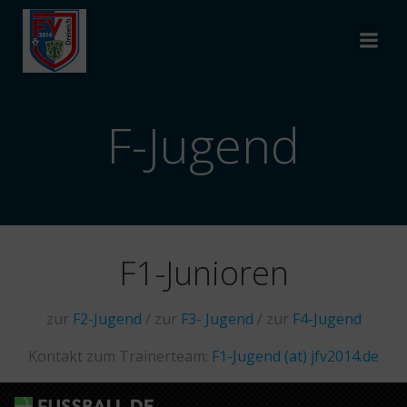
Zum
Inhalt
springen
F-Jugend
F1-Junioren
zur
F2-Jugend
/ zur
F3- Jugend
/ zur
F4-Jugend
Kontakt zum Trainerteam:
F1-Jugend (at) jfv2014.de