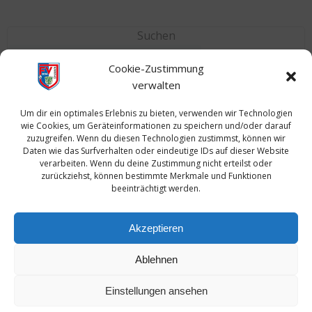
Suchen
Suchen
Cookie-Zustimmung
verwalten
Neuste Nachrichten
Um dir ein optimales Erlebnis zu bieten, verwenden wir Technologien
D1: Großer Kampf und tolle Leistung im Pokalfinale
wie Cookies, um Geräteinformationen zu speichern und/oder darauf
zuzugreifen. Wenn du diesen Technologien zustimmst, können wir
JFV 2014 Dreieich stärkt Jugendarbeit dank FSJ-Unterstützung
Daten wie das Surfverhalten oder eindeutige IDs auf dieser Website
B-Junioren im Hessenpokal
verarbeiten. Wenn du deine Zustimmung nicht erteilst oder
zurückziehst, können bestimmte Merkmale und Funktionen
B-Jugend holt den Kreispokal
beeinträchtigt werden.
Unser Webshop bei Teamsport Rhein-Main
Akzeptieren
Ablehnen
Einstellungen ansehen
© 2026 JFV 2014 Dreieich. Created for free using