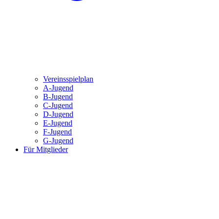
Vereinsspielplan
A-Jugend
B-Jugend
C-Jugend
D-Jugend
E-Jugend
F-Jugend
G-Jugend
Für Mitglieder