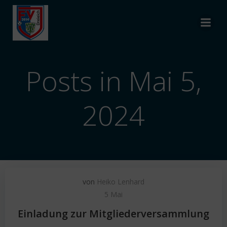
Zum
Inhalt
springen
Posts in Mai 5,
2024
von
Heiko Lenhard
5 Mai
Einladung zur Mitgliederversammlung