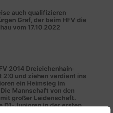
ise auch qualifizieren
rgen Graf, der beim HFV die
schau vom 17.10.2022
FV 2014 Dreieichenhain-
 2:0 und ziehen verdient ins
ioren ein Heimsieg im
. Die Mannschaft von den
mit großer Leidenschaft.
 D1-Junioren in der ersten