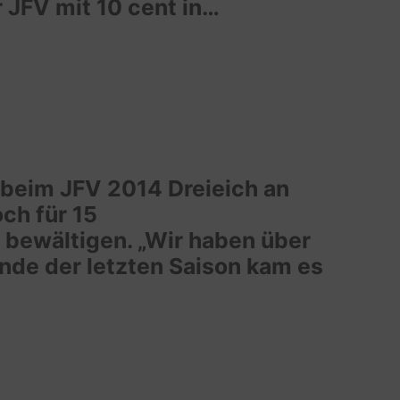
Weiterentwicklu
 JFV mit 10 cent in…
des
JFV
2014
beim JFV 2014 Dreieich an
och für 15
bewältigen. „Wir haben über
nde der letzten Saison kam es