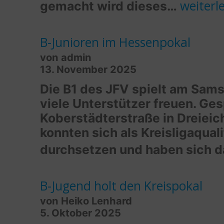
JFV
weiterl
gemacht wird dieses…
2014
Dreieic
B-Junioren im Hessenpokal
von admin
stärkt
13. November 2025
Jugenda
Die B1 des JFV spielt am Sams
dank
viele Unterstützer freuen. Ge
FSJ-
Koberstädterstraße in Dreieich
konnten sich als Kreisligaqual
Unters
durchsetzen und haben sich 
B-Jugend holt den Kreispokal
von Heiko Lenhard
5. Oktober 2025