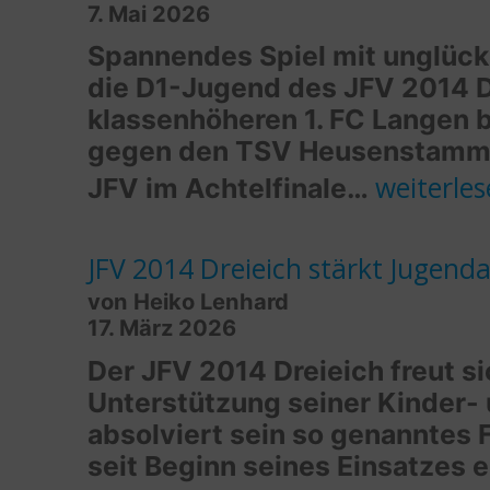
7. Mai 2026
Spannendes Spiel mit unglück
die D1-Jugend des JFV 2014 Dr
klassenhöheren 1. FC Langen b
gegen den TSV Heusenstamm in
D1:
weiterle
JFV im Achtelfinale…
Großer
Kampf
JFV 2014 Dreieich stärkt Jugend
von Heiko Lenhard
und
17. März 2026
tolle
Der JFV 2014 Dreieich freut si
Leistung
Unterstützung seiner Kinder- 
im
absolviert sein so genanntes F
seit Beginn seines Einsatzes 
Pokalfina