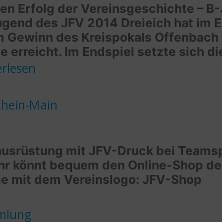
ten Erfolg der Vereinsgeschichte – 
gend des JFV 2014 Dreieich hat im En
 Gewinn des Kreispokals Offenbach 
e erreicht. Im Endspiel setzte sich d
erlesen
nd
Rhein-Main
spokal
mausrüstung mit JFV-Druck bei Teams
Ihr könnt bequem den Online-Shop de
rie mit dem Vereinslogo: JFV-Shop
mmlung