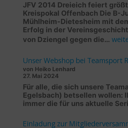
JFV 2014 Dreieich feiert größ
Kreispokal Offenbach Die B-Ju
Mühlheim-Dietesheim mit dem
Erfolg in der Vereinsgeschicht
B-
weit
von Dziengel gegen die…
Juge
holt
Unser Webshop bei Teamsport 
von Heiko Lenhard
den
27. Mai 2024
Krei
Für alle, die sich unsere Tea
Egelsbach) betsellen wollen: 
immer die für uns aktuelle Se
Einladung zur Mitgliederversa