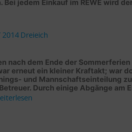
. Bei jedem Einkauf im REWE wird der
 2014 Dreieich
n nach dem Ende der Sommerferien 
ar erneut ein kleiner Kraftakt; war d
ings- und Mannschaftseinteilung zu 
Betreuer. Durch einige Abgänge am E
elungener
eiterlesen
aisonstart
eim
FV