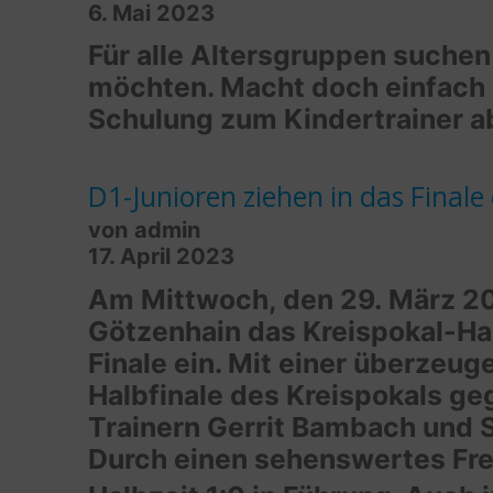
6. Mai 2023
2
Für alle Altersgruppen suchen 
D
möchten. Macht doch einfach 
Schulung zum Kindertrainer ab
D1-Junioren ziehen in das Finale
von admin
17. April 2023
Am Mittwoch, den 29. März 20
Götzenhain das Kreispokal-Hal
Finale ein. Mit einer überzeu
Halbfinale des Kreispokals ge
Trainern Gerrit Bambach und S
Durch einen sehenswertes Frei