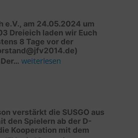
ch e.V., am 24.05.2024 um
3 Dreieich laden wir Euch
tens 8 Tage vor der
vorstand@jfv2014.de)
Einladung
weiterlesen
! Der…
zur
Mitgliederversammlung
son verstärkt die SUSGO aus
it den Spielern ab der D-
die Kooperation mit dem