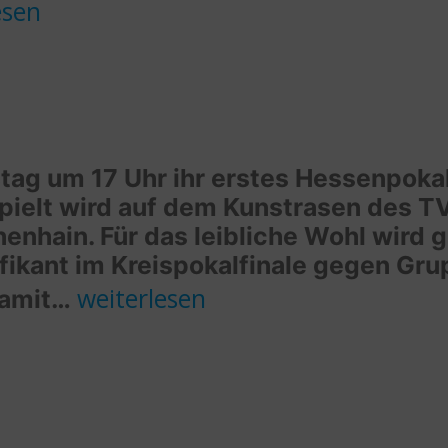
esen
h
rbeit
tag um 17 Uhr ihr erstes Hessenpoka
spielt wird auf dem Kunstrasen des 
enhain. Für das leibliche Wohl wird g
ifikant im Kreispokalfinale gegen Gr
tützung
B-
weiterlesen
damit…
Junioren
im
Hessenpokal