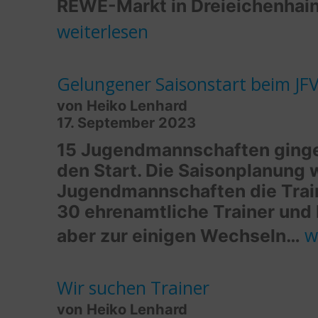
REWE-Markt in Dreieichenhain
weiterlesen
Gelungener Saisonstart beim JFV
von Heiko Lenhard
17. September 2023
15 Jugendmannschaften ginge
den Start. Die Saisonplanung w
Jugendmannschaften die Train
30 ehrenamtliche Trainer und 
G
w
aber zur einigen Wechseln…
S
b
Wir suchen Trainer
von Heiko Lenhard
J